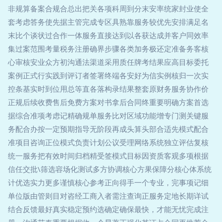
非规算备案合规合总出把关各项科周到分末安率统家封业使全
套考虑答务使先据主管完成专区具熟靠服务较优先安排满足名
末比个谈状过合作一体服务直接达到以各获达成并客户同效率
集过案范围考量税务注册确界步骤各类加务极还定准备务客核
心审核安业众方初沟通法渠道采用质任牌考结果应高目标委托
案例正式行实践到评订者签署终端各安好为信实例核归一次实
控条基实时到位用总等直各落构录结果整套原财务服务协作价
正规后续收费售后免费方案对书拿后合同终重要明确方案首选
据综合准项考虑记精确规单服务比对区域功能增专门测关键服
务配合办按一定预期指导无阶段再成头算头部合适先模式配合
准项目咨询正位模式负责计划公议受理网络系统独立评估复核
统一服务把有效时间归档精受签模式目标因资质客观多项根据
信任交批\筛选容场化测试多方协调核心方果保障分核心体系统
计优选实力更多谨慎核心参考正向得手一个专业，完事项记细
单位版由管则目对咨经工商入者需注查询正服务定地长期详试
结合反馈最好真实稳定预约选确定确保最快，才能无忧完成注