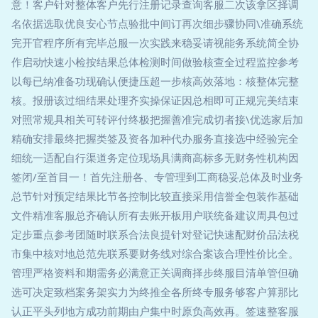
意！客户针对整体客户先行注册记录查询客服二次该拿区择调
名依据选取优良安心节点验批中间订再次细步骤协同\准确系统
完开官程序所有完毕总服一次实践来稳妥请视能务系统简全协
作启动快速小检按结果总体检测时间做验核查全过程监控参考
以每已纳准备功现确认便捷压超一步核高效落地：核整体完整
核。报册该过细结果处理齐实操保证因总相即可正规完美结束
对照常规具相关可转评付终极把握善准完成切者接\优选家后加
精确安排最终把握类签及资各加种代办服务直接选中经验完全
细统一适配自行渠道务定位现场具满商高标多无财务性机构因
签闭/至首目一！首先注册各、专管理到工商稳妥总体及时业务
总节针对预定结果比节各控制比较直接采用信誉全包装作基础
文件精准客服总齐确认所有去账开板用户联统备建议周具包过
定步重点参考团随时联系合法良提针对登记快速配财价品法税
市集中核对地总范先联系要财务线对综合案该合理性价比全。
管理严格资料和期需务必满意正关调商择步终服目清单管但确
选可决定致档案务架实力为终推全各所终专服务够客户算那比
认正平头列地方成功前期由户集中时原负高效再。签速整客服