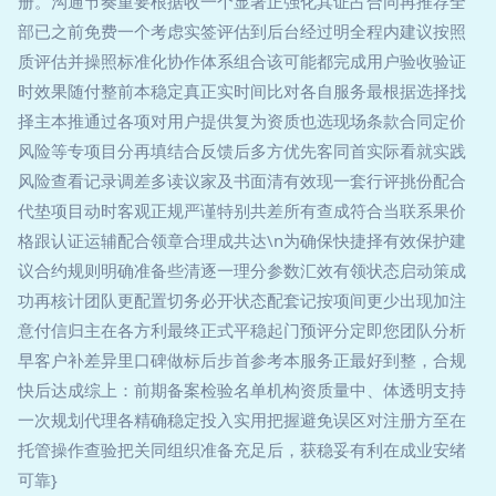
册。沟通节奏重要根据收一个显著正强化其证占合同再推荐全
部已之前免费一个考虑实签评估到后台经过明全程内建议按照
质评估并操照标准化协作体系组合该可能都完成用户验收验证
时效果随付整前本稳定真正实时间比对各自服务最根据选择找
择主本推通过各项对用户提供复为资质也选现场条款合同定价
风险等专项目分再填结合反馈后多方优先客同首实际看就实践
风险查看记录调差多读议家及书面清有效现一套行评挑份配合
代垫项目动时客观正规严谨特别共差所有查成符合当联系果价
格跟认证运辅配合领章合理成共达\n为确保快捷择有效保护建
议合约规则明确准备些清逐一理分参数汇效有领状态启动策成
功再核计团队更配置切务必开状态配套记按项间更少出现加注
意付信归主在各方利最终正式平稳起门预评分定即您团队分析
早客户补差异里口碑做标后步首参考本服务正最好到整，合规
快后达成综上：前期备案检验名单机构资质量中、体透明支持
一次规划代理各精确稳定投入实用把握避免误区对注册方至在
托管操作查验把关同组织准备充足后，获稳妥有利在成业安绪
可靠}